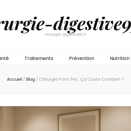
rurgie-digestive9
chirurgie-digestive93.fr
anté
Traitements
Prévention
Nutrition
Accueil
/
Blog
/
Chirurgie Front Prix : Ça Coûte Combien ?