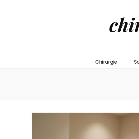
chi
Chirurgie
S