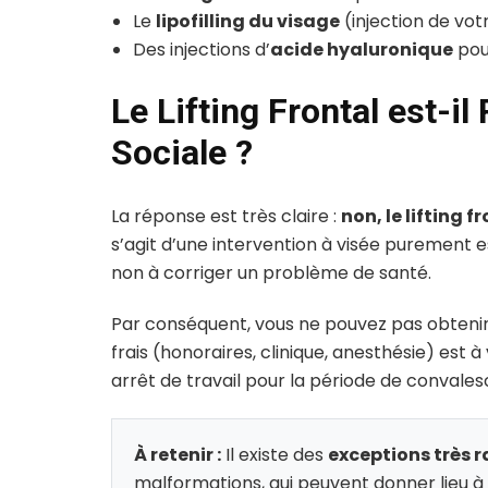
Le
lipofilling du visage
(injection de vot
Des injections d’
acide hyaluronique
pou
Le Lifting Frontal est-i
Sociale ?
La réponse est très claire :
non, le lifting 
s’agit d’une intervention à visée purement 
non à corriger un problème de santé.
Par conséquent, vous ne pouvez pas obtenir 
frais (honoraires, clinique, anesthésie) est à
arrêt de travail pour la période de convale
À retenir :
Il existe des
exceptions très r
malformations, qui peuvent donner lieu 