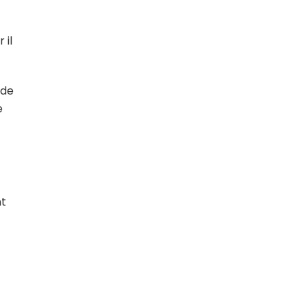
 il
 de
e
nt